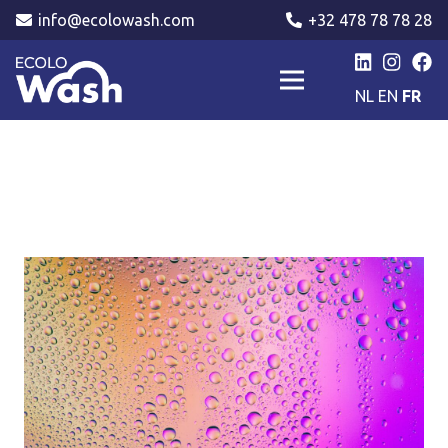
info@ecolowash.com
+32 478 78 78 28
NL
EN
FR