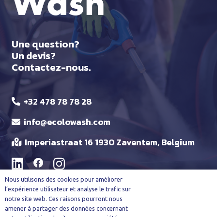
Une question?
Un devis?
Contactez-nous.
+32 478 78 78 28
info@ecolowash.com
Imperiastraat 16 1930 Zaventem, Belgium
facebook
Nous utilisons des cookies pour améliorer
l’expérience utilisateur et analyse le trafic sur
notre site web. Ces raisons pourront nous
amener à partager des données concernant